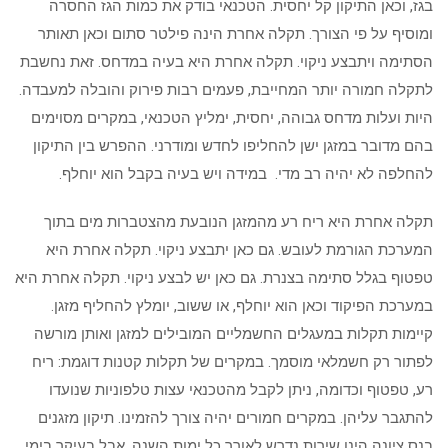
בגז, וכאן התיקון קל יחסית. הטכנאי בודק את כמות הגז החסרה
ומוסיף על פי הצורך. תקלה אחרת הינה פילטר סתום וכאן תאותר
הסתימה ויתבצע ניקוי. תקלה אחרת היא בעיה במדחס. זאת נחשבת
לתקלה חמורה יותר המחייבת, פעמים רבות פירוק והובלה למעבדה.
היות ועלות מדחס גבוהה, יחסית, ימליץ הטכנאי, במקרים מסוימים
בהם מדובר במזגן ישן להחליפו לחדש ומודרני. ההפרש בין התיקון
להחלפה לא יהיה רב מדי. במידה ויש בעיה בקבל הוא יוחלף.
תקלה אחרת היא ריח רע מהמזגן הנובעת מהצטברות מים בתוך
המערכת הגורמת לעובש. גם כאן יתבצע ניקוי. תקלה אחרת היא
טפטוף בגלל סתימה בצנרת. גם כאן יש לבצע ניקוי. תקלה אחרת היא
במערכת הפיקוד וכאן הוא יוחלף, או ששוב, יומלץ להחליף מזגן.
קיימות תקלות במעגלים החשמליים המובילים למזגן ואותן מורשה
לפתור רק חשמלאי מוסמך. במקרים של תקלות קטנות דוגמת: ריח
רע, טפטוף וכדומה, ניתן לקבל מהטכנאי עצות טלפוניות שנועדו
להתגבר עליהן. במקרים חמורים יהיה צורך להזמינו. תיקון מזגנים
בנס ציונה הינו שירות נדרש לאורך כל ימות השנה, אבל בעיקר בימי