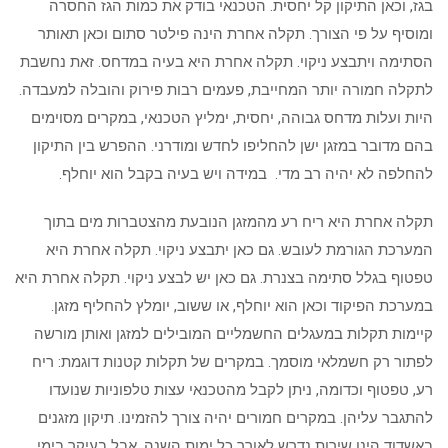
בגז, וכאן התיקון קל יחסית. הטכנאי בודק את כמות הגז החסרה
ומוסיף על פי הצורך. תקלה אחרת הינה פילטר סתום וכאן תאותר
הסתימה ויתבצע ניקוי. תקלה אחרת היא בעיה במדחס. זאת נחשבת
לתקלה חמורה יותר המחייבת, פעמים רבות פירוק והובלה למעבדה.
היות ועלות מדחס גבוהה, יחסית, ימליץ הטכנאי, במקרים מסוימים
בהם מדובר במזגן ישן להחליפו לחדש ומודרני. ההפרש בין התיקון
להחלפה לא יהיה רב מדי. במידה ויש בעיה בקבל הוא יוחלף.
תקלה אחרת היא ריח רע מהמזגן הנובעת מהצטברות מים בתוך
המערכת הגורמת לעובש. גם כאן יתבצע ניקוי. תקלה אחרת היא
טפטוף בגלל סתימה בצנרת. גם כאן יש לבצע ניקוי. תקלה אחרת היא
במערכת הפיקוד וכאן הוא יוחלף, או ששוב, יומלץ להחליף מזגן.
קיימות תקלות במעגלים החשמליים המובילים למזגן ואותן מורשה
לפתור רק חשמלאי מוסמך. במקרים של תקלות קטנות דוגמת: ריח
רע, טפטוף וכדומה, ניתן לקבל מהטכנאי עצות טלפוניות שנועדו
להתגבר עליהן. במקרים חמורים יהיה צורך להזמינו. תיקון מזגנים
באשדוד הינו שירות נדרש לאורך כל ימות השנה, אבל בעיקר בימי