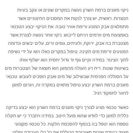
ניקוי מזגנים ברמת השרון נעשה במקרים שונים או עקב בעיות
הנוצרות. ראשית, יש צורך לנקות את המסננים החיצוניים אשר
מתמלאים אבק המונע זרימת אוויר טובה. את הניקוי יבצע הטכנאי
באמצעות מים זורמים ויניחם לייבוש. ניקוי אחר נעשה לצנרת אשר
מצטברת בה אבק, ירוקת, ולעיתים, גופים זרים, עלים יבשים וכדומה
המונעים זרימת מים תקינה. טיפול במקרים כאלו הוא על ידי נשיפה
לתוך הצינור. במידה וקיים גוף זר גדול יחסית הוא ישלוף אותו
בשיטות שונות. ריח רע העולה מהמזגן הוא תוצאה של הצטברות מים
על הסוללה הפנימית שבשילוב של מים ואבק הופכים לעובש. טכנאי
מזגנים ברמת השרון יבצע טיפול מתאים במקרה זה, ויגרום למזגן
לחזור לתפקוד רגיל.
כאשר טכנאי מגיע לצורך ניקוי מזגנים ברמת השרון הוא יבצע בדיקה
כללית למזגן כדי לוודא שהוא פועל היטב. במידה ויתברר כי יש תקלה
נוספת הוא יטפל בה בכפוף להסכמת הלקוח. כל טכנאי מקצועי
מצויד בניידת שירות מאובזרת הכוללת את כל כלי העבודה וחלקי