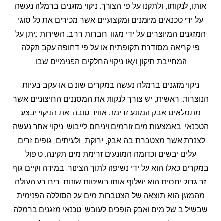
אותו, לנקותו, ולתקנו על פי הצורך. ניקוי מזגנים ברמלה נעשה
על ידי טכנאים מיומנים ומקצועיים אשר מכירים את כל סוגי
המזגנים המיוצרים על ידי מגוון חברות רחב. השירות ניתן על
פי קריאה מסודרת תקופתית או על פי דחופה עקב תקלה
המחייבת תיקון ו/או ניקוי החלקים הפנימיים שבו.
ניקוי מזגנים ברמלה נעשה במקרים שונים או עקב בעיות
הנוצרות. ראשית, יש צורך לנקות את המסננים החיצוניים אשר
מתמלאים אבק המונע זרימת אוויר טובה. את הניקוי יבצע
הטכנאי באמצעות מים זורמים ויניחם לייבוש. ניקוי אחר נעשה
לצנרת אשר מצטברת בה אבק, ירוקת, ולעיתים, גופים זרים,
עלים יבשים וכדומה המונעים זרימת מים תקינה. טיפול
במקרים כאלו הוא על ידי נשיפה לתוך הצינור. במידה וקיים גוף
זר גדול יחסית הוא ישלוף אותו בשיטות שונות. ריח רע העולה
מהמזגן הוא תוצאה של הצטברות מים על הסוללה הפנימית
שבשילוב של מים ואבק הופכים לעובש. טכנאי מזגנים ברמלה