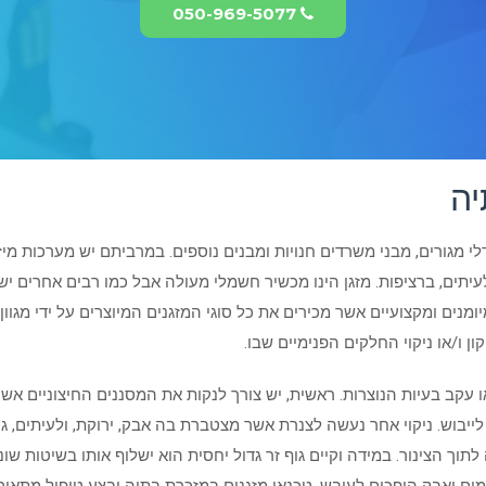
050-969-5077
יה
י מגורים, מבני משרדים חנויות ומבנים נוספים. במרביתם יש מערכות מיזו
יתים, ברציפות. מזגן הינו מכשיר חשמלי מעולה אבל כמו רבים אחרים יש צ
ומנים ומקצועיים אשר מכירים את כל סוגי המזגנים המיוצרים על ידי מגוו
 ו/או ניקוי החלקים הפנימיים שבו.
ו עקב בעיות הנוצרות. ראשית, יש צורך לנקות את המסננים החיצוניים אש
לייבוש. ניקוי אחר נעשה לצנרת אשר מצטברת בה אבק, ירוקת, ולעיתים, גו
לתוך הצינור. במידה וקיים גוף זר גדול יחסית הוא ישלוף אותו בשיטות שו