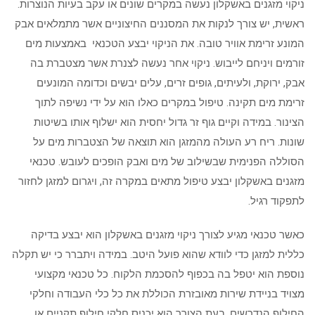
ניקוי מזגנים באשקלון נעשה במקרים שונים או עקב בעיות הנוצרות.
ראשית, יש צורך לנקות את המסננים החיצוניים אשר מתמלאים אבק
המונע זרימת אוויר טובה. את הניקוי יבצע הטכנאי באמצעות מים
זורמים ויניחם לייבוש. ניקוי אחר נעשה לצנרת אשר מצטברת בה
אבק, ירוקת, ולעיתים, גופים זרים, עלים יבשים וכדומה המונעים
זרימת מים תקינה. טיפול במקרים כאלו הוא על ידי נשיפה לתוך
הצינור. במידה וקיים גוף זר גדול יחסית הוא ישלוף אותו בשיטות
שונות. ריח רע העולה מהמזגן הוא תוצאה של הצטברות מים על
הסוללה הפנימית שבשילוב של מים ואבק הופכים לעובש. טכנאי
מזגנים באשקלון יבצע טיפול מתאים במקרה זה, ויגרום למזגן לחזור
לתפקוד רגיל.
כאשר טכנאי מגיע לצורך ניקוי מזגנים באשקלון הוא יבצע בדיקה
כללית למזגן כדי לוודא שהוא פועל היטב. במידה ויתברר כי יש תקלה
נוספת הוא יטפל בה בכפוף להסכמת הלקוח. כל טכנאי מקצועי
מצויד בניידת שירות מאובזרת הכוללת את כל כלי העבודה וחלקי
החילוף הנדרשים. בעת הצורך הוא יכניס חלקי חילוף תקניים או