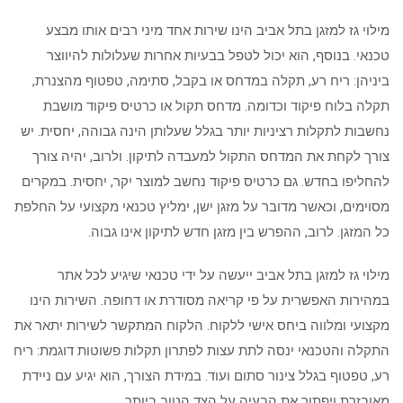
מילוי גז למזגן בתל אביב הינו שירות אחד מיני רבים אותו מבצע
טכנאי. בנוסף, הוא יכול לטפל בבעיות אחרות שעלולות להיווצר
ביניהן: ריח רע, תקלה במדחס או בקבל, סתימה, טפטוף מהצנרת,
תקלה בלוח פיקוד וכדומה. מדחס תקול או כרטיס פיקוד מושבת
נחשבות לתקלות רציניות יותר בגלל שעלותן הינה גבוהה, יחסית. יש
צורך לקחת את המדחס התקול למעבדה לתיקון. ולרוב, יהיה צורך
להחליפו בחדש. גם כרטיס פיקוד נחשב למוצר יקר, יחסית. במקרים
מסוימים, וכאשר מדובר על מזגן ישן, ימליץ טכנאי מקצועי על החלפת
כל המזגן. לרוב, ההפרש בין מזגן חדש לתיקון אינו גבוה.
מילוי גז למזגן בתל אביב ייעשה על ידי טכנאי שיגיע לכל אתר
במהירות האפשרית על פי קריאה מסודרת או דחופה. השירות הינו
מקצועי ומלווה ביחס אישי ללקוח. הלקוח המתקשר לשירות יתאר את
התקלה והטכנאי ינסה לתת עצות לפתרון תקלות פשוטות דוגמת: ריח
רע, טפטוף בגלל צינור סתום ועוד. במידת הצורך, הוא יגיע עם ניידת
מאובזרת ויפתור את הבעיה על הצד הטוב ביותר.