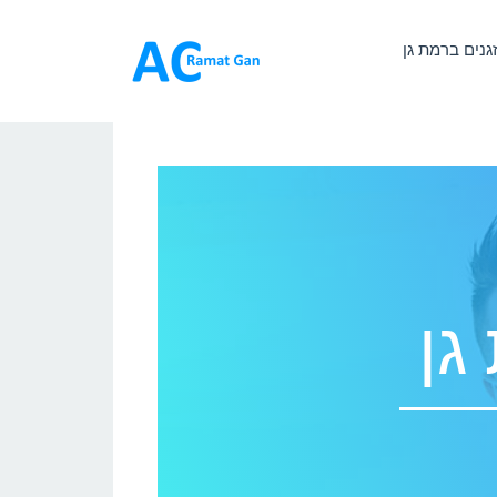
זגנים ברמת גן
גן