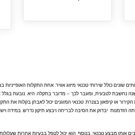
ים שונים כולל שירותי טכנאי מיזוג אוויר. אחת התקלות האופייניות ב
בות. ראשית, בריחה של כ 10% גז בשנה נחשבת לטבעית, ומעבר לכך – מדובר בתקלה. היא נו
הקירור או קיפאון בצנרת. טכנאי המזגנים יכול לאבחן בקלות את התק
ותה הזדמנות יבדוק את הסיבה לבריחה ויבצע תיקון נדרש. במידה ויש
רבים אותו מבצע טכנאי. בנוסף, הוא יכול לטפל בבעיות אחרות שעלולות