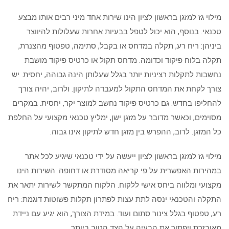
מילוי גז למזגן בראשון לציון הינו שירות אחד מיני רבים אותו מבצע
טכנאי. בנוסף, הוא יכול לטפל בבעיות אחרות שעלולות להיווצר
ביניהן: ריח רע, תקלה במדחס או בקבל, סתימה, טפטוף מהצנרת,
תקלה בלוח פיקוד וכדומה. מדחס תקול או כרטיס פיקוד מושבת
נחשבות לתקלות רציניות יותר בגלל שעלותן הינה גבוהה, יחסית. יש
צורך לקחת את המדחס התקול למעבדה לתיקון. ולרוב, יהיה צורך
להחליפו בחדש. גם כרטיס פיקוד נחשב למוצר יקר, יחסית. במקרים
מסוימים, וכאשר מדובר על מזגן ישן, ימליץ טכנאי מקצועי על החלפת
כל המזגן. לרוב, ההפרש בין מזגן חדש לתיקון אינו גבוה.
מילוי גז למזגן בראשון לציון ייעשה על ידי טכנאי שיגיע לכל אתר
במהירות האפשרית על פי קריאה מסודרת או דחופה. השירות הינו
מקצועי ומלווה ביחס אישי ללקוח. הלקוח המתקשר לשירות יתאר את
התקלה והטכנאי ינסה לתת עצות לפתרון תקלות פשוטות דוגמת: ריח
רע, טפטוף בגלל צינור סתום ועוד. במידת הצורך, הוא יגיע עם ניידת
מאובזרת ויפתור את הבעיה על הצד הטוב ביותר.