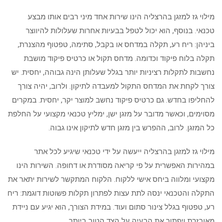
מילוי גז למזגן בהרצליה הינו שירות אחד מיני רבים אותו מבצע
טכנאי. בנוסף, הוא יכול לטפל בבעיות אחרות שעלולות להיווצר
ביניהן: ריח רע, תקלה במדחס או בקבל, סתימה, טפטוף מהצנרת,
תקלה בלוח פיקוד וכדומה. מדחס תקול או כרטיס פיקוד מושבת
נחשבות לתקלות רציניות יותר בגלל שעלותן הינה גבוהה, יחסית. יש
צורך לקחת את המדחס התקול למעבדה לתיקון. ולרוב, יהיה צורך
להחליפו בחדש. גם כרטיס פיקוד נחשב למוצר יקר, יחסית. במקרים
מסוימים, וכאשר מדובר על מזגן ישן, ימליץ טכנאי מקצועי על החלפת
כל המזגן. לרוב, ההפרש בין מזגן חדש לתיקון אינו גבוה.
מילוי גז למזגן בהרצליה ייעשה על ידי טכנאי שיגיע לכל אתר
במהירות האפשרית על פי קריאה מסודרת או דחופה. השירות הינו
מקצועי ומלווה ביחס אישי ללקוח. הלקוח המתקשר לשירות יתאר את
התקלה והטכנאי ינסה לתת עצות לפתרון תקלות פשוטות דוגמת: ריח
רע, טפטוף בגלל צינור סתום ועוד. במידת הצורך, הוא יגיע עם ניידת
מאובזרת ויפתור את הבעיה על הצד הטוב ביותר.