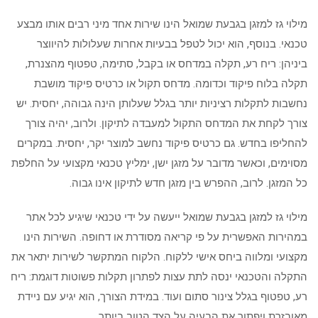
מילוי גז למזגן בגבעת שמואל הינו שירות אחד מיני רבים אותו מבצע
טכנאי. בנוסף, הוא יכול לטפל בבעיות אחרות שעלולות להיווצר
ביניהן: ריח רע, תקלה במדחס או בקבל, סתימה, טפטוף מהצנרת,
תקלה בלוח פיקוד וכדומה. מדחס תקול או כרטיס פיקוד מושבת
נחשבות לתקלות רציניות יותר בגלל שעלותן הינה גבוהה, יחסית. יש
צורך לקחת את המדחס התקול למעבדה לתיקון. ולרוב, יהיה צורך
להחליפו בחדש. גם כרטיס פיקוד נחשב למוצר יקר, יחסית. במקרים
מסוימים, וכאשר מדובר על מזגן ישן, ימליץ טכנאי מקצועי על החלפת
כל המזגן. לרוב, ההפרש בין מזגן חדש לתיקון אינו גבוה.
מילוי גז למזגן בגבעת שמואל ייעשה על ידי טכנאי שיגיע לכל אתר
במהירות האפשרית על פי קריאה מסודרת או דחופה. השירות הינו
מקצועי ומלווה ביחס אישי ללקוח. הלקוח המתקשר לשירות יתאר את
התקלה והטכנאי ינסה לתת עצות לפתרון תקלות פשוטות דוגמת: ריח
רע, טפטוף בגלל צינור סתום ועוד. במידת הצורך, הוא יגיע עם ניידת
מאובזרת ויפתור את הבעיה על הצד הטוב ביותר.