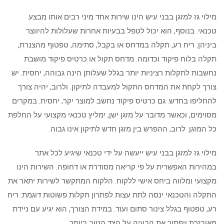
מילוי גז למזגן בבני עיש הינו שירות אחד מיני רבים אותו מבצע
טכנאי. בנוסף, הוא יכול לטפל בבעיות אחרות שעלולות להיווצר
ביניהן: ריח רע, תקלה במדחס או בקבל, סתימה, טפטוף מהצנרת,
תקלה בלוח פיקוד וכדומה. מדחס תקול או כרטיס פיקוד מושבת
נחשבות לתקלות רציניות יותר בגלל שעלותן הינה גבוהה, יחסית. יש
צורך לקחת את המדחס התקול למעבדה לתיקון. ולרוב, יהיה צורך
להחליפו בחדש. גם כרטיס פיקוד נחשב למוצר יקר, יחסית. במקרים
מסוימים, וכאשר מדובר על מזגן ישן, ימליץ טכנאי מקצועי על החלפת
כל המזגן. לרוב, ההפרש בין מזגן חדש לתיקון אינו גבוה.
מילוי גז למזגן בבני עיש ייעשה על ידי טכנאי שיגיע לכל אתר
במהירות האפשרית על פי קריאה מסודרת או דחופה. השירות הינו
מקצועי ומלווה ביחס אישי ללקוח. הלקוח המתקשר לשירות יתאר את
התקלה והטכנאי ינסה לתת עצות לפתרון תקלות פשוטות דוגמת: ריח
רע, טפטוף בגלל צינור סתום ועוד. במידת הצורך, הוא יגיע עם ניידת
מאובזרת ויפתור את הבעיה על הצד הטוב ביותר.