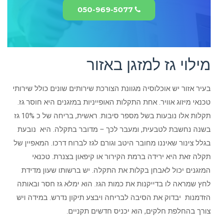
050-969-5077
מילוי גז למזגן באזור
בעיר אזור יש אוכלוסיה מגוונת הצורכת שירותים שונים כולל שירותי
טכנאי מיזוג אוויר. אחת התקלות האופייניות במזגנים היא חוסר גז.
תקלות אלו נובעות בשל מספר סיבות. ראשית, בריחה של כ 10% גז
בשנה נחשבת לטבעית, ומעבר לכך – מדובר בתקלה. היא נובעת
בגלל צינור שאיננו מחובר היטב וגורם לגז לברוח דרכו. המאפיין של
תקלה זאת היא ירידה ברמת הקירור או קיפאון בצנרת. טכנאי
המזגנים יכול לאבחן בקלות את התקלה. יש ברשותו שעון מדידת
לחץ שמראה לו בדייקנות את כמות הגז. הוא ימלא גז חסר ובאותה
הזדמנות יבדוק את הסיבה לבריחה ויבצע תיקון נדרש. במידה ויש
צורך בהחלפת חלקים, הוא יכניס חדשים תקניים.