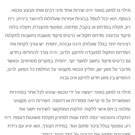
מילוי גז למזגן באזור הינו שירות אחד מיני רבים אותו מבצע טכנאי.
בנוסף, הוא יכול לטפל בבעיות אחרות שעלולות להיווצר ביניהן: ריח
רע, תקלה במדחס או בקבל, סתימה, טפטוף מהצנרת, תקלה בלוח
פיקוד וכדומה. מדחס תקול או כרטיס פיקוד מושבת נחשבות לתקלות
רציניות יותר בגלל שעלותן הינה גבוהה, יחסית. יש צורך לקחת את
המדחס התקול למעבדה לתיקון. ולרוב, יהיה צורך להחליפו בחדש.
גם כרטיס פיקוד נחשב למוצר יקר, יחסית. במקרים מסוימים, וכאשר
מדובר על מזגן ישן, ימליץ טכנאי מקצועי על החלפת כל המזגן. לרוב,
ההפרש בין מזגן חדש לתיקון אינו גבוה.
מילוי גז למזגן באזור ייעשה על ידי טכנאי שיגיע לכל אתר במהירות
האפשרית על פי קריאה מסודרת או דחופה. השירות הינו מקצועי
ומלווה ביחס אישי ללקוח. הלקוח המתקשר לשירות יתאר את
התקלה והטכנאי ינסה לתת עצות לפתרון תקלות פשוטות דוגמת: ריח
רע, טפטוף בגלל צינור סתום ועוד. במידת הצורך, הוא יגיע עם ניידת
מאובזרת ויפתור את הבעיה על הצד הטוב ביותר.