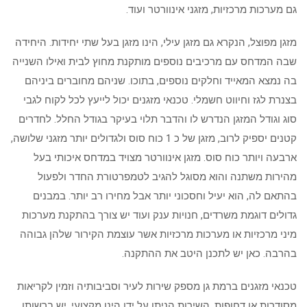
גם מערכות מרכזיות, מזגני אינוורטר ועוד.
מזגן מפוצל, הנקרא גם מזגן עילי, הינו מזגן בעל שתי יחידות. היחידה
שבה המדחס עם מרכיבים נוספים מותקנת מחוץ לבית ואילו השנייה
בה נמצא המאייד וחלקים נוספים, בתוכו. שניהם מחוברים ביניהם
בצנרת לגז וחיווט חשמלי. טכנאי מזגנים יכול לייעץ לכל לקוח לגבי
סוג וגודל המזגן הנדרש לו והדבר תלוי בעיקר בגודל החלל. לחדרים
קטנים יספיק לרוב, מזגן של כ 1 כוח סוס ולגדולים יותר מזגני שלושה,
ארבעה ויותר כוח סוס. מזגן אינוורטר מצויד במדחס איכותי בעל
מהירות משתנה והוא מסוגל להגיב לטמפרטורת החדר ולפעול
בהתאם לה, הוא יעיל וחסכוני יותר אבל מחירו רב יותר. במבנים
גדולים דוגמת משרדים, חנויות ענק ועוד יש צורך בהתקנת מערכות
מיני מרכזיות או מערכות מרכזיות אשר עוצמת הקירור שלהן גבוהה
בהרבה. כאן יש לתכנן היטב את ההתקנה.
טכנאי מזגנים ברמת גן מספק שירות לעיר וסביבותיה וזמין לקריאות
מסודרות או דחופות. השירות הניתן על ידו הינו מקצועי. יש ברשותו