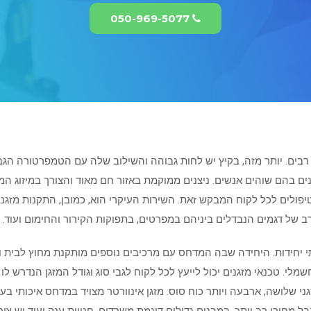
050-969-5077
ים. יותר מזה, בקיץ יש לחות גבוהה והשילוב שלה עם הטמפרטורה הגבו
ים בהם שוהים אנשים. ניצנים ממוקמת באזור חם מאוד והצורך במיזוג המ
יפולים לכל לקוח המבקש זאת. השירות העיקרי הוא, כמובן, התקנות מזגנים
 של דגמים הנבדלים ביניהם במפרטים, בתפוקות הקירור והחימום ועוד. קיי
 שתי יחידות. היחידה שבה המדחס עם מרכיבים נוספים מותקנת מחוץ לבית ו
שמלי. טכנאי מזגנים יכול לייעץ לכל לקוח לגבי סוג וגודל המזגן הנדרש ל
סוס ולגדולים יותר מזגני שלושה, ארבעה ויותר כוח סוס. מזגן אינוורטר מצויד במדח