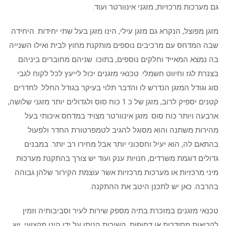
גם מערכות מרכזיות, מזגני אינוורטר ועוד.
מזגן מפוצל, הנקרא גם מזגן עילי, הינו מזגן בעל שתי יחידות. היחידה
שבה המדחס עם מרכיבים נוספים מותקנת מחוץ לבית ואילו השנייה
בה נמצא המאייד וחלקים נוספים, בתוכו. שניהם מחוברים ביניהם
בצנרת לגז וחיווט חשמלי. טכנאי מזגנים יכול לייעץ לכל לקוח לגבי
סוג וגודל המזגן הנדרש לו והדבר תלוי בעיקר בגודל החלל. לחדרים
קטנים יספיק לרוב, מזגן של כ 1 כוח סוס ולגדולים יותר מזגני שלושה,
ארבעה ויותר כוח סוס. מזגן אינוורטר מצויד במדחס איכותי בעל
מהירות משתנה והוא מסוגל להגיב לטמפרטורת החדר ולפעול
בהתאם לה, הוא יעיל וחסכוני יותר אבל מחירו רב יותר. במבנים
גדולים דוגמת משרדים, חנויות ענק ועוד יש צורך בהתקנת מערכות
מיני מרכזיות או מערכות מרכזיות אשר עוצמת הקירור שלהן גבוהה
בהרבה. כאן יש לתכנן היטב את ההתקנה.
טכנאי מזגנים במזכרת בתיה מספק שירות לעיר וסביבותיה וזמין
לקריאות מסודרות או דחופות. השירות הניתן על ידו הינו מקצועי. יש