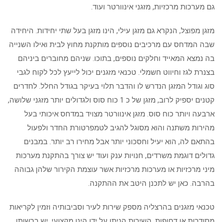
גם מערכות מרכזיות, מזגני אינוורטר ועוד.
מזגן מפוצל, הנקרא גם מזגן עילי, הינו מזגן בעל שתי יחידות. היחידה
שבה המדחס עם מרכיבים נוספים מותקנת מחוץ לבית ואילו השנייה
בה נמצא המאייד וחלקים נוספים, בתוכו. שניהם מחוברים ביניהם
בצנרת לגז וחיווט חשמלי. טכנאי מזגנים יכול לייעץ לכל לקוח לגבי
סוג וגודל המזגן הנדרש לו והדבר תלוי בעיקר בגודל החלל. לחדרים
קטנים יספיק לרוב, מזגן של כ 1 כוח סוס ולגדולים יותר מזגני שלושה,
ארבעה ויותר כוח סוס. מזגן אינוורטר מצויד במדחס איכותי בעל
מהירות משתנה והוא מסוגל להגיב לטמפרטורת החדר ולפעול
בהתאם לה, הוא יעיל וחסכוני יותר אבל מחירו רב יותר. במבנים
גדולים דוגמת משרדים, חנויות ענק ועוד יש צורך בהתקנת מערכות
מיני מרכזיות או מערכות מרכזיות אשר עוצמת הקירור שלהן גבוהה
בהרבה. כאן יש לתכנן היטב את ההתקנה.
טכנאי מזגנים בהרצליה מספק שירות לעיר וסביבותיה וזמין לקריאות
מסודרות או דחופות. השירות הניתן על ידו הינו מקצועי. יש ברשותו