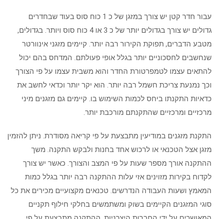
עבור חדר קטן יש צורך במזגן של כ 1 כוח סוס בעוד שבחדרים
גדולים יש צורך בגדולים יותר של כ 3 או 4 כוח סוס ויותר. בגדולים,
מטבע הדברים, תפוקת הקירור רבה יותר. קיימים מזגני אינוורטר
שנחשבים לחסכוניים יותר בגלל אופי פעולתם. המדחס בהם יכול
להתאים עצמו לטמפרטורת החדר והוא משבית עצמו על פי הצורך
וכך נמנעת צריכת חשמל רבה יותר. הוא יקר יותר וכדאי לחשב את
כדאיות התקנתו ביחס לכמות השימוש בו. קיימים גם מזגנים מיני
מרכזיים ומרכזיים שהתקנתם מורכבת יותר.
התקנת מזגנים במודיעין מתבצעת על פי קריאה מסודרת. ניתן להזמין
מזגן אצל הטכנאי או לרכוש אחד בחנות ולבקש התקנה. משך
ההתקנה אורך מספר שעות על פי המצב והצורך. כאשר יש צורך
לקדוח בקירות מזוינים אזי עלות ההתקנה רבה יותר בגלל כמות
המאמץ ושעות העבודה הנדרשים. טכנאים מקצועיים מכירים את כל
סוגי המזגנים הקיימים בשוק ומשתמשים בחלקי חילוף תקניים
המאושרים על ידי החברות היצרניות. ההתקנה מתבצעת על פי