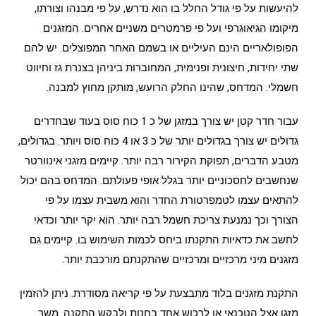
להיעשות על פי גודל החלל בו הוא נדרש, על פי מבנהו וצורתו,
מיקומו הגיאוגרפי ועל פי פרמטרים משניים אחרים. המזגנים
הפופולאריים הינם העיליים או בשמם האחר המפוצלים. יש להם
שתי יחידות, חיצונית ופנימית, המחוברות ביניהן בצנרת גז וחיווט
חשמלי. המדחס, שהינו החלק הרועש, מותקן מחוץ למבנה.
עבור חדר קטן יש צורך במזגן של כ 1 כוח סוס בעוד שבחדרים
גדולים יש צורך בגדולים יותר של כ 3 או 4 כוח סוס ויותר. בגדולים,
מטבע הדברים, תפוקת הקירור רבה יותר. קיימים מזגני אינוורטר
שנחשבים לחסכוניים יותר בגלל אופי פעולתם. המדחס בהם יכול
להתאים עצמו לטמפרטורת החדר והוא משבית עצמו על פי
הצורך וכך נמנעת צריכת חשמל רבה יותר. הוא יקר יותר וכדאי
לחשב את כדאיות התקנתו ביחס לכמות השימוש בו. קיימים גם
מזגנים מיני מרכזיים ומרכזיים שהתקנתם מורכבת יותר.
התקנת מזגנים בלוד מתבצעת על פי קריאה מסודרת. ניתן להזמין
מזגן אצל הטכנאי או לרכוש אחד בחנות ולבקש התקנה. משך