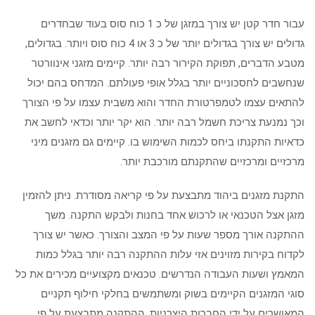
עבור חדר קטן יש צורך במזגן של כ 1 כוח סוס בעוד שבחדרים
גדולים יש צורך בגדולים יותר של כ 3 או 4 כוח סוס ויותר. בגדולים,
מטבע הדברים, תפוקת הקירור רבה יותר. קיימים מזגני אינוורטר
שנחשבים לחסכוניים יותר בגלל אופי פעולתם. המדחס בהם יכול
להתאים עצמו לטמפרטורת החדר והוא משבית עצמו על פי הצורך
וכך נמנעת צריכת חשמל רבה יותר. הוא יקר יותר וכדאי לחשב את
כדאיות התקנתו ביחס לכמות השימוש בו. קיימים גם מזגנים מיני
מרכזיים ומרכזיים שהתקנתם מורכבת יותר.
התקנת מזגנים ביהוד מתבצעת על פי קריאה מסודרת. ניתן להזמין
מזגן אצל הטכנאי או לרכוש אחד בחנות ולבקש התקנה. משך
ההתקנה אורך מספר שעות על פי המצב והצורך. כאשר יש צורך
לקדוח בקירות מזוינים אזי עלות ההתקנה רבה יותר בגלל כמות
המאמץ ושעות העבודה הנדרשים. טכנאים מקצועיים מכירים את כל
סוגי המזגנים הקיימים בשוק ומשתמשים בחלקי חילוף תקניים
המאושרים על ידי החברות היצרניות. ההתקנה מתבצעת על פי