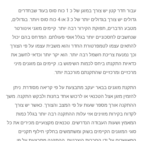
עבור חדר קטן יש צורך במזגן של כ 1 כוח סוס בעוד שבחדרים
גדולים יש צורך בגדולים יותר של כ 3 או 4 כוח סוס ויותר. בגדולים,
מטבע הדברים, תפוקת הקירור רבה יותר. קיימים מזגני אינוורטר
שנחשבים לחסכוניים יותר בגלל אופי פעולתם. המדחס בהם יכול
להתאים עצמו לטמפרטורת החדר והוא משבית עצמו על פי הצורך
וכך נמנעת צריכת חשמל רבה יותר. הוא יקר יותר וכדאי לחשב את
כדאיות התקנתו ביחס לכמות השימוש בו. קיימים גם מזגנים מיני
מרכזיים ומרכזיים שהתקנתם מורכבת יותר.
התקנת מזגנים בבאר יעקב מתבצעת על פי קריאה מסודרת. ניתן
להזמין מזגן אצל הטכנאי או לרכוש אחד בחנות ולבקש התקנה. משך
ההתקנה אורך מספר שעות על פי המצב והצורך. כאשר יש צורך
לקדוח בקירות מזוינים אזי עלות ההתקנה רבה יותר בגלל כמות
המאמץ ושעות העבודה הנדרשים. טכנאים מקצועיים מכירים את כל
סוגי המזגנים הקיימים בשוק ומשתמשים בחלקי חילוף תקניים
המאושרים על ידי החברות היצרניות. ההתקנה מתבצעת על פי