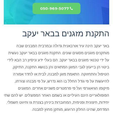
050-969-5077
התקנת מזגנים בבאר יעקב
באר יעקב הינה עיר אורבאנית גדולה ובמרבית המבנים שבה
מותקנים מזגנים מסוגים שונים. התקנת מזגנים בבאר יעקב נעשית
על ידי טכנאי מזגנים בבאר יעקב. הם בעלי ידע וניסיון רב הבא לידי
ביטוי הן בייעוץ לגבי המזגן המתאים והן בנושא התקנה, התיקון,
הטיפול והתחזוקה. התאמת מזגן למבנה, לבית או לחדר אמורה
להיעשות על פי גודל החלל בו הוא נדרש, על פי מבנהו וצורתו,
מיקומו הגיאוגרפי ועל פי פרמטרים משניים אחרים. המזגנים
הפופולאריים הינם העיליים או בשמם האחר המפוצלים. יש להם שתי
יחידות, חיצונית ופנימית, המחוברות ביניהן בצנרת גז וחיווט חשמלי.
המדחס, שהינו החלק הרועש, מותקן מחוץ למבנה.